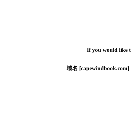
If you would like 
域名 [capewindboo